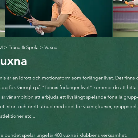
M
>
Träna & Spela
> Vuxna
uxna
nis är en idrott och
motionsform
som förlänger livet. Det finns 
ägg för. Googla på "Tennis
förlänger
livet" kommer du att hitta
 är vår ambition att erbjuda ett livslångt spelande för alla grupp
 ett stort och brett utbud med spel
för
vuxna;
kurser
, gruppspel
atlektioner etc...
elbundet
spelar
ungefär
400 vuxna i klubbens verksamhet.