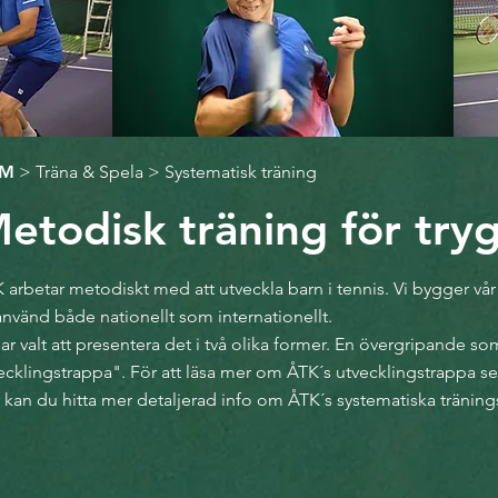
EM
>
Träna & Spela
> Systematisk träning
etodisk träning för try
 arbetar metodiskt med att utveckla barn i tennis. Vi bygger vå
använd både nationellt som internationellt.
har valt att presentera det i två olika former. En övergripande som
ecklingstrappa". För att läsa mer om ÅTK´s utvecklingstrappa s
 kan du hitta mer detaljerad info om ÅTK´s systematiska träni