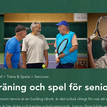
M
>
Träna & Spela
> Seniorer
räning och spel för seni
ersom tennis är en livslång idrott, är det också viktigt för oss at
 är lite äldre och kanske också pensionär. Just nu finns både sp