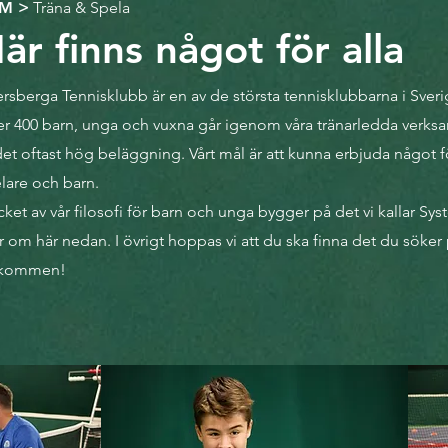
EM
>
Träna & Spela
är finns något för alla
rsberga Tennisklubb är en av de största tennisklubbarna i Sveri
r 400 barn, unga och vuxna går igenom våra tränarledda verksam
det oftast hög beläggning. Vårt mål är att kunna erbjuda något fö
lare och barn.
ket av vår filosofi för barn och
unga
bygger på det vi kallar Sys
 om här nedan. I övrigt hoppas vi att du ska finna det du söker 
lkommen!