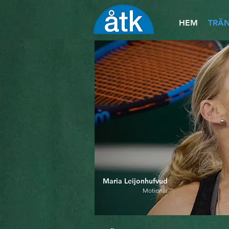
HEM
TRÄN
Maria Leijonhufvud
Motionär