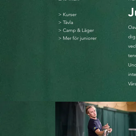
J
>
Kurser
>
Tävla
Oav
>
Camp & Läger
dig
>
Mer för juniorer
vec
ten
Und
int
Våra