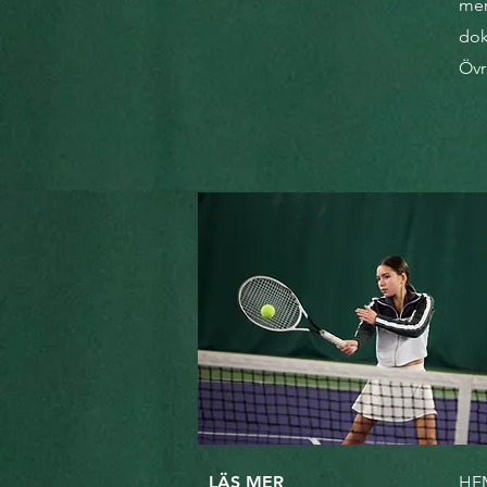
mer
dok
Övri
LÄS MER
HE