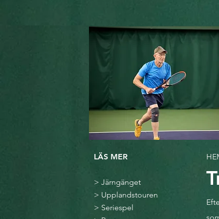
LÄS MER
HE
T
>
Järngänget
>
Upplandstouren
Eft
>
Seriespel
som