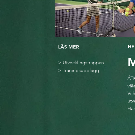
H
LÄS MER
M
>
Utvecklingstrappan
>
Träningsupplägg
ÅTK
väl
Vi 
utv
Här