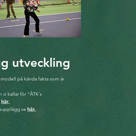
gg utveckling
r modell på kända fakta som är
 vi kallar för "ÅTK´s
e
här
.
ngsupplägg se
här.