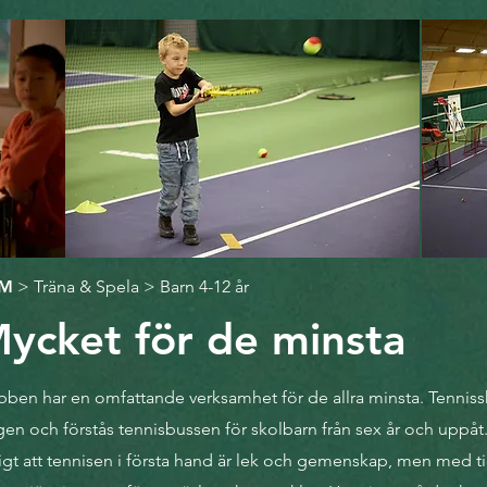
M
>
Träna & Spela
> Barn 4-12 år
ycket för de minsta
bben har en omfattande verksamhet för de allra minsta. Tenniss
igen och förstås tennisbussen för skolbarn från sex år och uppåt.
tigt att tennisen i första hand är lek och gemenskap, men med tid