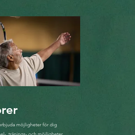
orer
t erbjuda möjligheter för dig
el-, tränings- och möjligheter