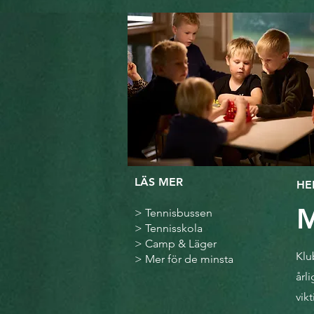
LÄS MER
HE
M
>
Tennisbussen
>
Tennisskola
>
Camp & Läger
Klu
>
Mer för de minsta
årl
vik