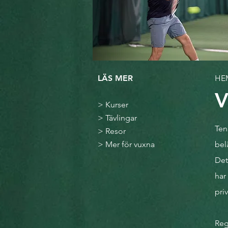
LÄS MER
HE
V
>
Kurser
>
Tävlingar
Ten
>
Resor
>
Mer för vuxna
bel
Det
har
priv
Reg