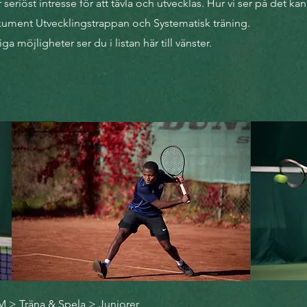
 seriöst intresse för att tävla och utvecklas. Hur vi ser på det ka
ument Utvecklingstrappan och Systematisk träning.
ga möjligheter ser du i listan här till vänster.
M
>
Träna & Spela
> Juniorer