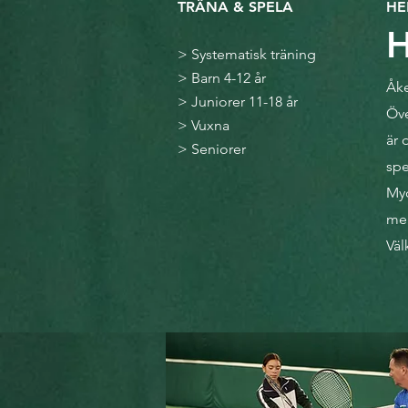
TRÄNA & SPELA
H
H
>
Systematisk träning
>
Barn 4-12 år
Åke
>
Juniorer 11-18 år
Öve
>
Vuxna
är 
>
Seniorer
spe
Myc
mer
Vä