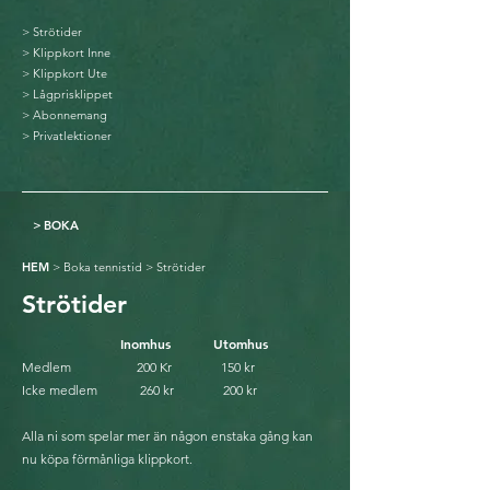
>
Strötider
>
Klippkort Inne
>
Klippkort Ute
>
Lågprisklippet
>
Abonnemang
>
Privatlektioner
>
BOKA
HEM
>
Boka tennistid
> Strötider
Strötider
Inomhus
Utomhus
Medlem 200 Kr 150 kr
Icke medlem 260 kr 200 kr
Alla ni som spelar mer än någon enstaka gång kan
nu köpa förmånliga klippkort.