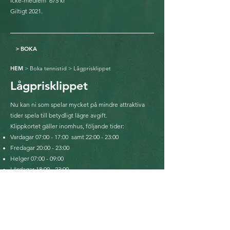
Icke-medlem 675 kr
Giltigt 2021.
>
BOKA
HEM
>
Boka tennistid
> Lågprisklippet
Lågprisklippet
Nu kan ni som spelar mycket på mindre attraktiva
tider spela till betydligt lägre avgift.
Klippkortet gäller inomhus, följande tider:
Vardagar 07:00 - 17:00 samt 22:00 - 23:00
Fredagar 20:00 - 23:00
Helger 07:00 - 09:00
Lördagar 18:00 - 23:00
Medlem 1 500 kr
Icke-medlem 1 800 kr
Giltigt 365 dagar från inköp.