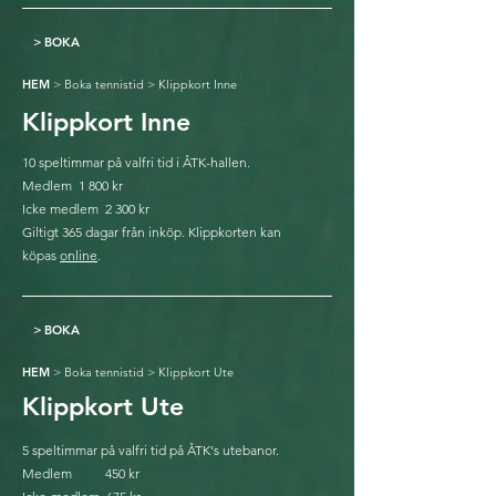
>
BOKA
HEM
>
Boka tennistid
> Klippkort Inne
Klippkort Inne
10 speltimmar på valfri tid i ÅTK-hallen.
Medlem 1 800 kr
Icke medlem 2 300 kr
Giltigt 365 dagar från inköp. Klippkorten kan
köpas
online
.
>
BOKA
HEM
>
Boka tennistid
> Klippkort Ute
Klippkort Ute
5 speltimmar på valfri tid på ÅTK's utebanor.
Medlem 450 kr