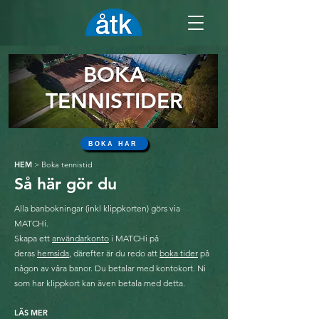
BOKA
TENNISTIDER
BOKA HÄR
HEM
> Boka tennistid
Så här gör du
Alla banbokningar (inkl klippkorten) görs via
MATCHi.
Skapa ett
användarkonto
i MATCHi på
deras
hemsida
, därefter är du redo att
boka tider
på
någon av våra banor. Du betalar med kontokort.
Ni
som har klippkort kan även betala med detta.
LÄS MER