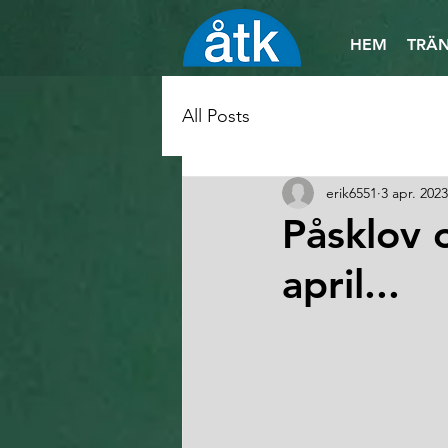
HEM
TRÄN
All Posts
erik6551
3 apr. 2023
Påsklov 
april...