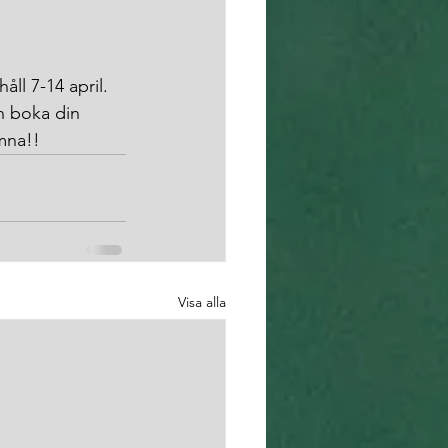
ll 7-14 april. 
n boka din 
omna!!
Visa alla