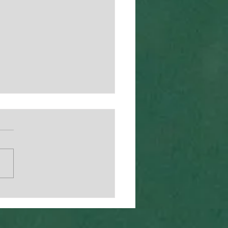
arläger vecka 25 och
nmälan är öppen