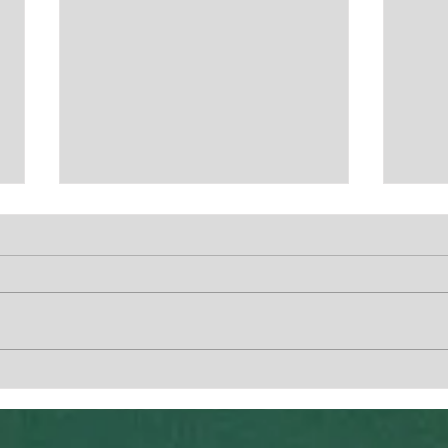
Senior KM utomhus 14-23
Somm
maj
33 A