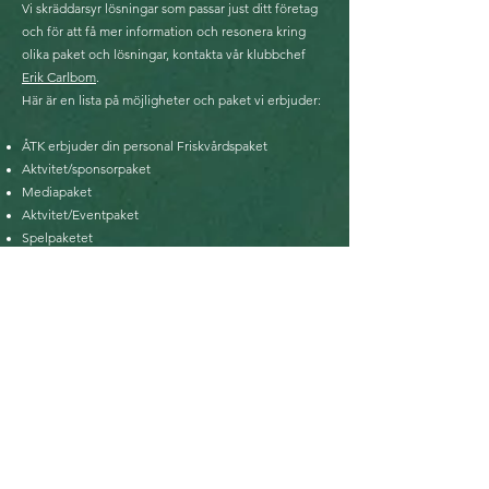
Vi skräddarsyr lösningar som passar just ditt företag
och för att få mer information och resonera kring
olika paket och lösningar, kontakta vår klubbchef
Erik Carlbom
.
Här är en lista på möjligheter och paket vi erbjuder:
ÅTK erbjuder din personal Friskvårdspaket
Aktvitet/sponsorpaket
Mediapaket
Aktvitet/Eventpaket
Spelpaketet
Banpartnerpaket
KONTAKT
>
Företagskontakt
Åkersberga Tennisklubb
Besök: Österskärsvägen 22, 184 50 Åkersberga |
+46 8 540 237 37
|
atk@akersbergatk.se
Post: Åkersberga TK - Tennis, Box 26, 184 21 Åkersberga