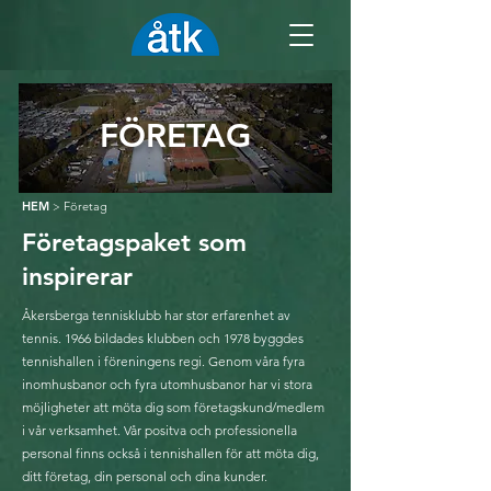
FÖRETAG
HEM
Företag
>
Företagspaket som
inspirerar
Åkersberga tennisklubb har stor erfarenhet av
tennis. 1966 bildades klubben och 1978 byggdes
tennishallen i föreningens regi. Genom våra fyra
inomhusbanor och fyra utomhusbanor har vi stora
möjligheter att möta dig som företagskund/medlem
i vår verksamhet. Vår positva och professionella
personal finns också i tennishallen för att möta dig,
ditt företag, din personal och dina kunder.