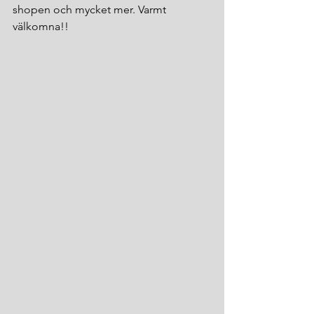
shopen och mycket mer. Varmt 
välkomna!!