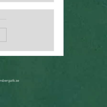
arläger vecka 25 och
nmälan är öppen
rsbergatk.se