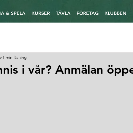
A & SPELA
KURSER
TÄVLA
FÖRETAG
KLUBBEN
5
1 min läsning
nnis i vår? Anmälan öpp