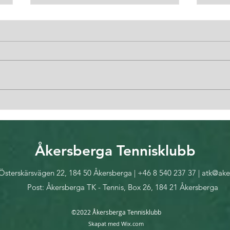
Senior KM utomhus 14-23
Somm
maj
33 A
Åkersberga Tennisklubb
Österskärsvägen 22, 184 50 Åkersberga | +46 8 540 237 37 |
atk@ake
Post: Åkersberga TK - Tennis, Box 26, 184 21 Åkersberga
©2022 Åkersberga Tennisklubb
Skapat med Wix.com