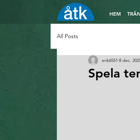
HEM
TRÄN
All Posts
erik6551
8 dec. 202
Spela te