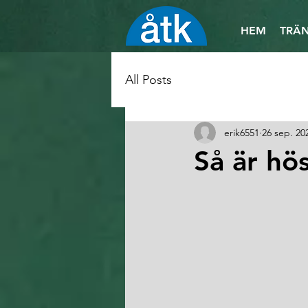
HEM
TRÄN
All Posts
erik6551
26 sep. 20
Så är hö