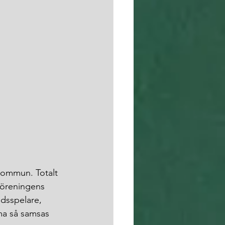
 kommun. Totalt 
föreningens 
idsspelare, 
ma så samsas 