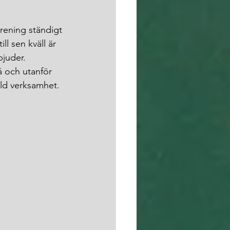
rening ständigt 
ll sen kväll är 
juder. 
 och utanför 
lld verksamhet. 