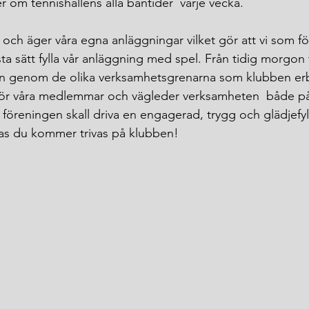
 om tennishallens alla bantider  varje vecka. 
 och äger våra egna anläggningar vilket gör att vi som fö
ta sätt fylla vår anläggning med spel. Från tidig morgon ti
len genom de olika verksamhetsgrenarna som klubben erb
l för våra medlemmar och vägleder verksamheten  både på
 föreningen skall driva en engagerad, trygg och glädjefy
s du kommer trivas på klubben!